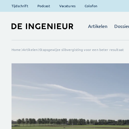
Tijdschrift
Podcast
Vacatures
Colofon
Artikelen
Dossie
Home
Artikelen
Stapsgewijze slibvergisting voor een beter resultaat