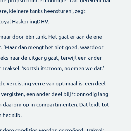
de propstroomtechnologie. ‘Dat betekent dat
re, kleinere tanks heensturen’, zegt
 Royal HaskoningDHV.
aar door één tank. Het gaat er aan de ene
it. ‘Maar dan mengt het niet goed, waardoor
eeks naar de uitgang gaat, terwijl een ander
egt Traksel. ‘Kortsluitstroom, noemen we dat.’
 de vergisting verre van optimaal is: een deel
e vergisten, een ander deel blijft onnodig lang
om daarom op in compartimenten. Dat leidt tot
 het slib.
ndere condities worden gecreëerd. Traksel: