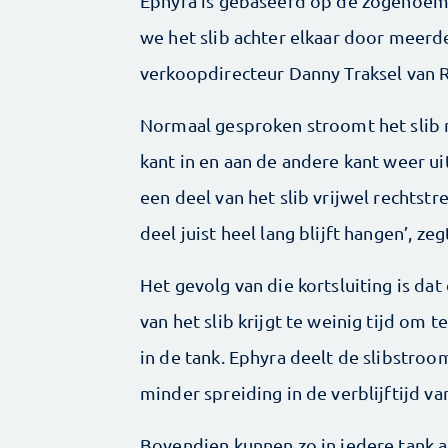
Ephyra is gebaseerd op de zogenoem
we het slib achter elkaar door meerde
verkoopdirecteur Danny Traksel van
Normaal gesproken stroomt het slib m
kant in en aan de andere kant weer u
een deel van het slib vrijwel rechtstr
deel juist heel lang blijft hangen’, z
Het gevolg van die kortsluiting is dat
van het slib krijgt te weinig tijd om t
in de tank. Ephyra deelt de slibstro
minder spreiding in de verblijftijd van
Bovendien kunnen zo in iedere tank a