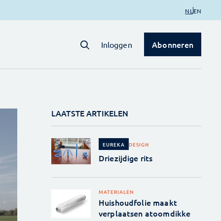
NL
EN
Abonneren
Inloggen
LAATSTE ARTIKELEN
DESIGN
EUREKA
Driezijdige rits
MATERIALEN
Huishoudfolie maakt
verplaatsen atoomdikke