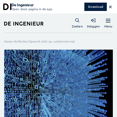
De Ingenieur
✕
Download
Open deze pagina in de app
Menu
Zoeken
Inloggen
Home
Artikelen
SpaceX mikt op ruimteinternet