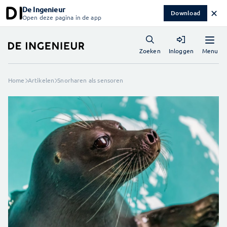
De Ingenieur
✕
Download
Open deze pagina in de app
Menu
Zoeken
Inloggen
Home
Artikelen
Snorharen als sensoren