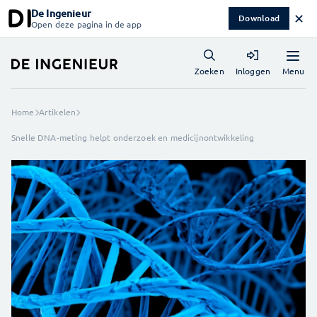
De Ingenieur
✕
Download
Open deze pagina in de app
Menu
Zoeken
Inloggen
Home
Artikelen
Snelle DNA-meting helpt onderzoek en medicijnontwikkeling