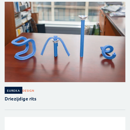
DESIGN
EUREKA
Driezijdige rits