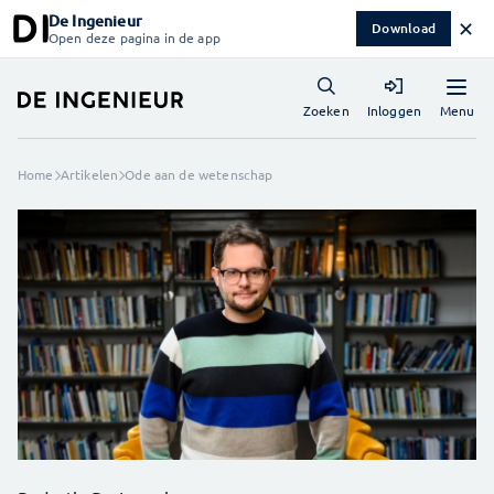
De Ingenieur
✕
Download
Open deze pagina in de app
Menu
Zoeken
Inloggen
Home
Artikelen
Ode aan de wetenschap