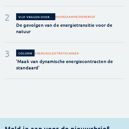
DUURZAAMHEID
ENERGIE
VIJF VRAGEN OVER...
De gevolgen van de energietransitie voor de
natuur
ENERGIE
ELEKTROTECHNIEK
COLUMN
'Maak van dynamische energiecontracten de
standaard'
Meld je aan voor de nieuwsbrief