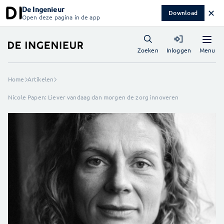
De Ingenieur
✕
Download
Open deze pagina in de app
Menu
Zoeken
Inloggen
Home
Artikelen
Nicole Papen: Liever vandaag dan morgen de zorg innoveren