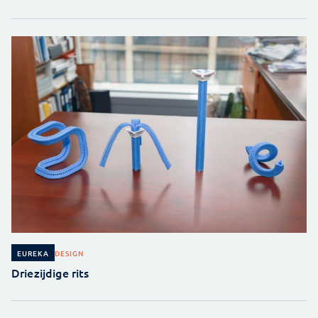
DESIGN
EUREKA
Driezijdige rits