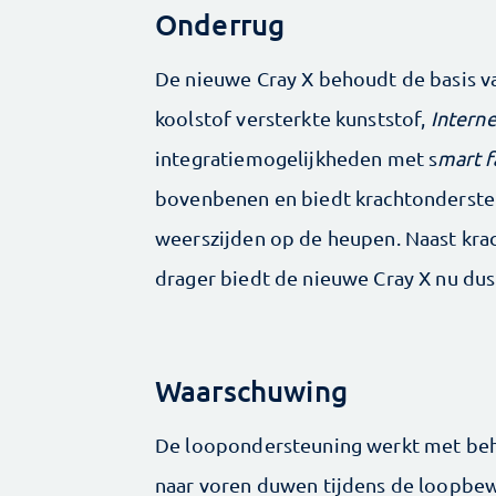
Onderrug
De nieuwe Cray X behoudt de basis v
koolstof versterkte kunststof,
Interne
integratiemogelijkheden met s
mart f
bovenbenen en biedt krachtonderst
weerszijden op de heupen. Naast kra
drager biedt de nieuwe Cray X nu du
Waarschuwing
De loopondersteuning werkt met be
naar voren duwen tijdens de loopbew