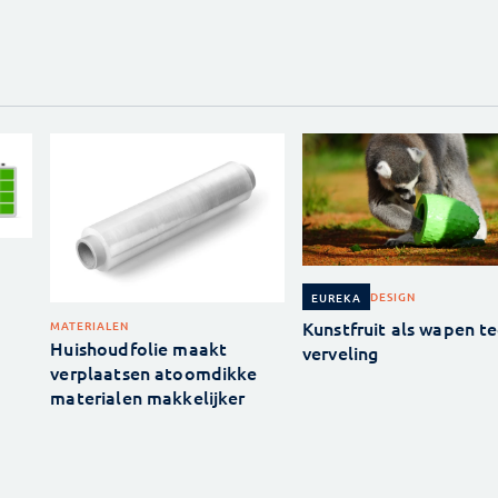
DESIGN
EUREKA
Kunstfruit als wapen t
MATERIALEN
Huishoudfolie maakt
verveling
verplaatsen atoomdikke
materialen makkelijker