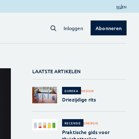
NL
EN
Abonneren
Inloggen
LAATSTE ARTIKELEN
DESIGN
EUREKA
Driezijdige rits
ENERGIE
RECENSIE
Praktische gids voor
thuisbatterijen