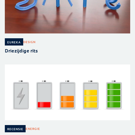
DESIGN
EUREKA
Driezijdige rits
ENERGIE
RECENSIE