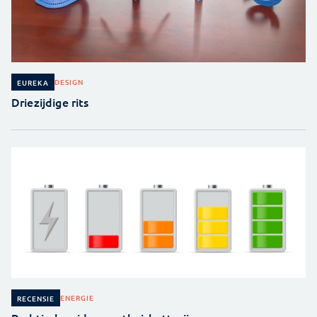
DESIGN
EUREKA
Driezijdige rits
ENERGIE
RECENSIE