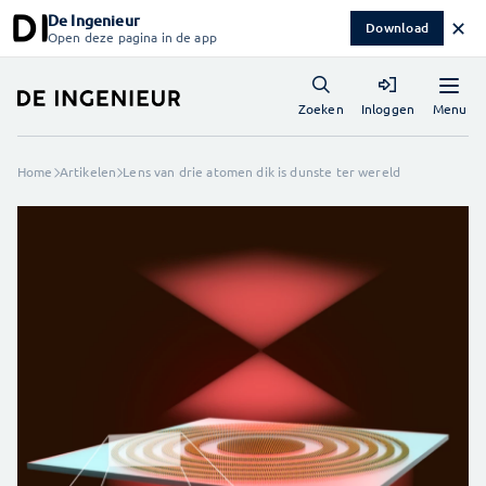
De Ingenieur
✕
Download
Open deze pagina in de app
Menu
Zoeken
Inloggen
Home
Artikelen
Lens van drie atomen dik is dunste ter wereld