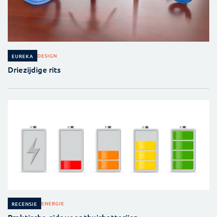
DESIGN
EUREKA
Driezijdige rits
ENERGIE
RECENSIE