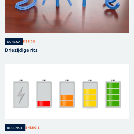
DESIGN
EUREKA
Driezijdige rits
ENERGIE
RECENSIE