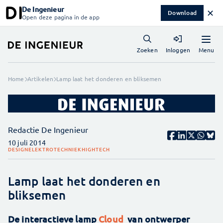
De Ingenieur
✕
Download
Open deze pagina in de app
Menu
Zoeken
Inloggen
Home
Artikelen
Lamp laat het donderen en bliksemen
Redactie De Ingenieur
10 juli 2014
DESIGN
ELEKTROTECHNIEK
HIGHTECH
Lamp laat het donderen en
bliksemen
De interactieve lamp
Cloud
van ontwerper