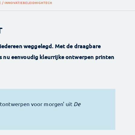
E / INNOVATIEBELEID
HIGHTECH
r
r iedereen weggelegd. Met de draagbare
s nu eenvoudig kleurrijke ontwerpen printen
uctontwerpen voor morgen' uit
De