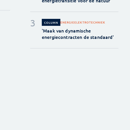
energietransitie voor de natuur
ENERGIE
ELEKTROTECHNIEK
COLUMN
'Maak van dynamische
energiecontracten de standaard'