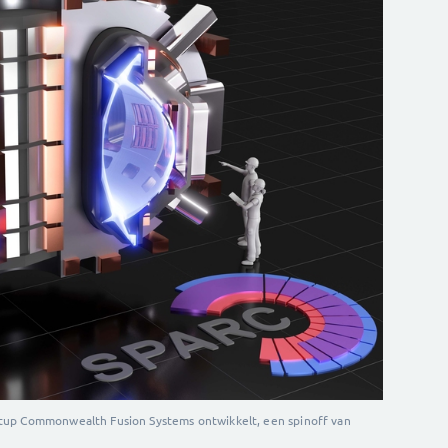
tup Commonwealth Fusion Systems ontwikkelt, een spinoff van