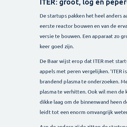
ITER: groot, log en pepe
De startups pakken het heel anders aa
eerste reactor bouwen en van de erva
versie te bouwen. Een apparaat zo gr
keer goed zijn.
De Baar wijst erop dat ITER met startu
appels met peren vergelijken. ‘ITER 
brandend plasma te onderzoeken. Me
plasma te verhitten. Ook wil men de
dikke laag om de binnenwand heen de 
leidt tot een enorm omvangrijk wete
Aan de andere zijde zitten de startups