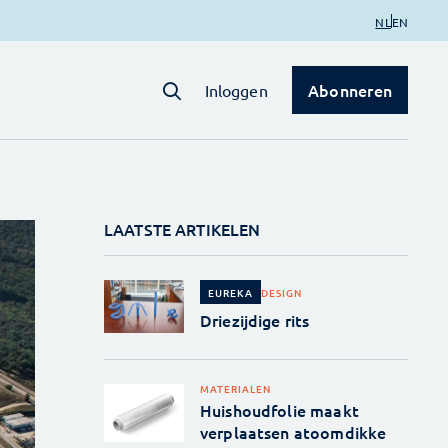
NL
EN
Abonneren
Inloggen
LAATSTE ARTIKELEN
DESIGN
EUREKA
Driezijdige rits
MATERIALEN
Huishoudfolie maakt
verplaatsen atoomdikke