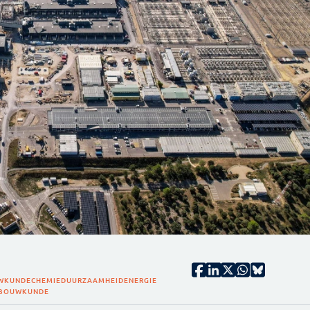
WKUNDE
CHEMIE
DUURZAAMHEID
ENERGIE
GBOUWKUNDE