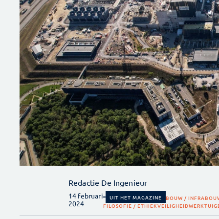
Redactie De Ingenieur
14 februari
UIT HET MAGAZINE
BOUW / INFRA
BOU
2024
FILOSOFIE / ETHIEK
VEILIGHEID
WERKTUI