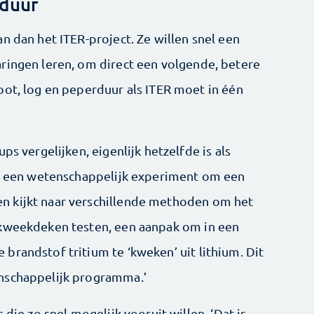
rduur
n dan het ITER-project. Ze willen snel een
ringen leren, om direct een volgende, betere
oot, log en peperduur als ITER moet in één
ps vergelijken, eigenlijk hetzelfde is als
is een wetenschappelijk experiment om een
n kijkt naar verschillende methoden om het
 kweekdeken testen, een aanpak om in een
brandstof tritium te ‘kweken’ uit lithium. Dit
nschappelijk programma.’
 die zo snel mogelijk vooruit willen. ‘Dat is