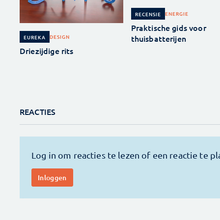
ENERGIE
RECENSIE
Praktische gids voor
thuisbatterijen
DESIGN
EUREKA
Driezijdige rits
REACTIES