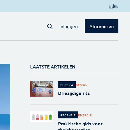
NL
EN
Abonneren
Inloggen
LAATSTE ARTIKELEN
DESIGN
EUREKA
Driezijdige rits
ENERGIE
RECENSIE
Praktische gids voor
thuisbatterijen