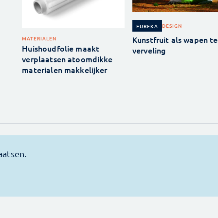
DESIGN
EUREKA
Kunstfruit als wapen t
MATERIALEN
Huishoudfolie maakt
verveling
verplaatsen atoomdikke
materialen makkelijker