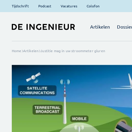
Tijdschrift
Podcast
Vacatures
Colofon
Artikelen
Dossie
Home
Artikelen
Justitie mag in uw stroommeter gluren