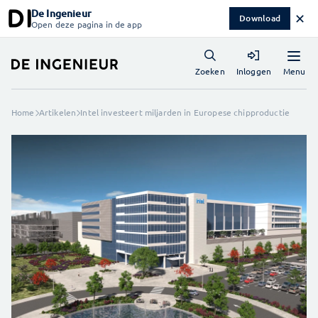
De Ingenieur
✕
Download
Open deze pagina in de app
Menu
Zoeken
Inloggen
Home
Artikelen
Intel investeert miljarden in Europese chipproductie