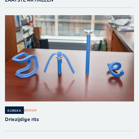
DESIGN
EUREKA
Driezijdige rits