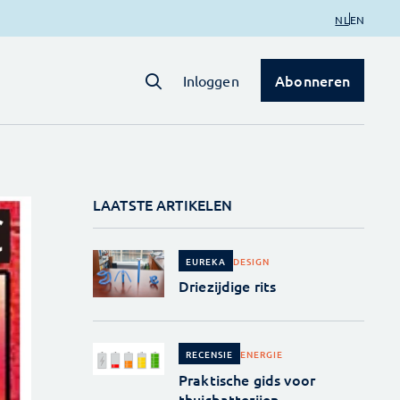
NL
EN
Abonneren
Inloggen
LAATSTE ARTIKELEN
DESIGN
EUREKA
Driezijdige rits
ENERGIE
RECENSIE
Praktische gids voor
thuisbatterijen