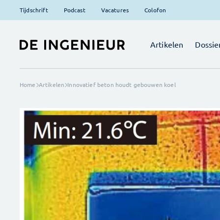
Tijdschrift
Podcast
Vacatures
Colofon
Artikelen
Dossie
Home
Artikelen
Innovatief beton houdt gebouwen koel