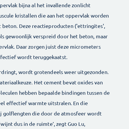
ervlak bijna al het invallende zonlicht
uscule kristallen die aan het oppervlak worden
beton. Deze reactieproducten ('ettringites',
als gewoonlijk verspreid door het beton, maar
ervlak. Daar zorgen juist deze micrometers
ffectief wordt teruggekaatst.
rdringt, wordt grotendeels weer uitgezonden.
ateriaalkeuze. Het cement bevat oxides van
oleculen hebben bepaalde bindingen tussen de
l effectief warmte uitstralen. En die
j golflengten die door de atmosfeer wordt
ijnt dus in de ruimte’, zegt Guo Lu,