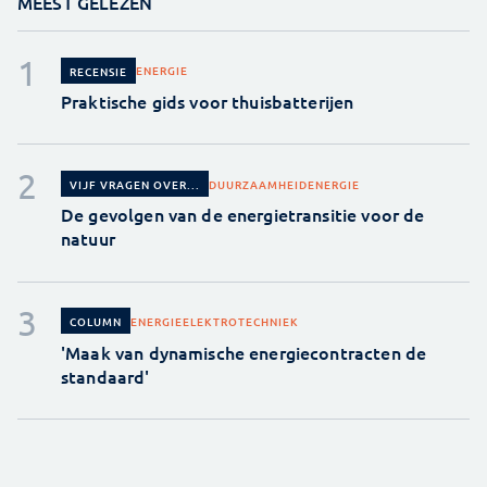
MEEST GELEZEN
ENERGIE
RECENSIE
Praktische gids voor thuisbatterijen
DUURZAAMHEID
ENERGIE
VIJF VRAGEN OVER...
De gevolgen van de energietransitie voor de
natuur
ENERGIE
ELEKTROTECHNIEK
COLUMN
'Maak van dynamische energiecontracten de
standaard'