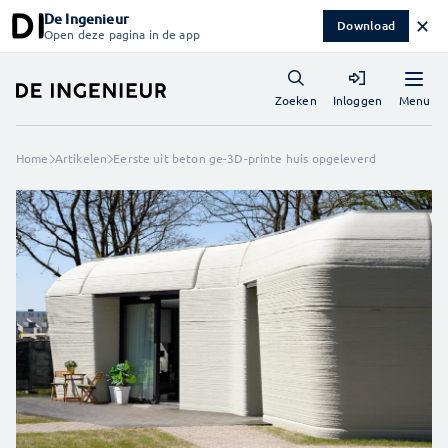
De Ingenieur
✕
Download
Open deze pagina in de app
Menu
Zoeken
Inloggen
Home
Artikelen
Eerste uit beton ge-3D-printe huis opgeleverd