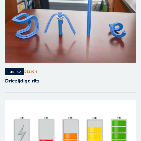
DESIGN
EUREKA
Driezijdige rits