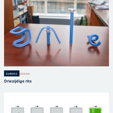
DESIGN
EUREKA
Driezijdige rits