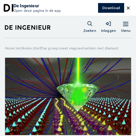
De Ingenieur
✕
Download
Open deze pagina in de app
Menu
Zoeken
Inloggen
Home
Artikelen
Delftse groep meet magneetvelden met diamant