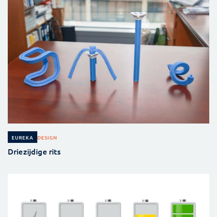
DESIGN
EUREKA
Driezijdige rits