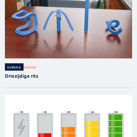
DESIGN
EUREKA
Driezijdige rits