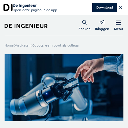
De Ingenieur
✕
Download
Open deze pagina in de app
Menu
Zoeken
Inloggen
Home
Artikelen
Cobots: een robot als collega