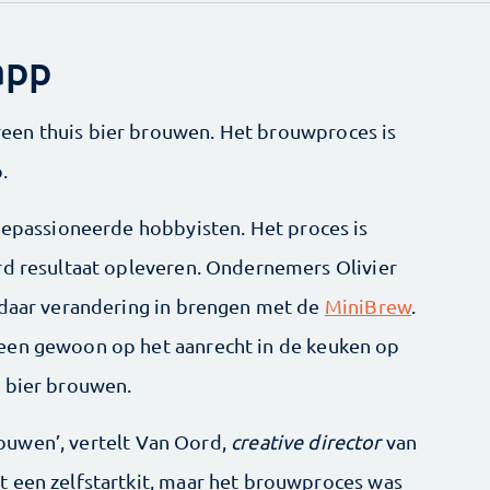
app
een thuis bier brouwen. Het brouwproces is
.
 gepassioneerde hobbyisten. Het proces is
rd resultaat opleveren. Ondernemers Olivier
 daar verandering in brengen met de
MiniBrew
.
een gewoon op het aanrecht in de keuken op
n bier brouwen.
brouwen’, vertelt Van Oord,
creative director
van
 een zelfstartkit, maar het brouwproces was