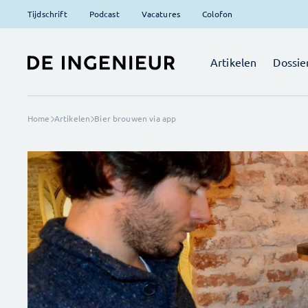
Tijdschrift
Podcast
Vacatures
Colofon
Artikelen
Dossie
Home
Artikelen
Bier brouwen via app