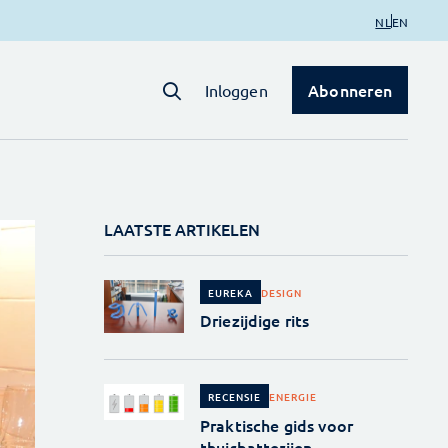
NL
EN
Abonneren
Inloggen
LAATSTE ARTIKELEN
DESIGN
EUREKA
Driezijdige rits
ENERGIE
RECENSIE
Praktische gids voor
thuisbatterijen