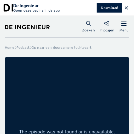
De Ingenieur
✕
Download
Open deze pagina in de app
Menu
Zoeken
Inloggen
Home
Podcast
Op naar een duurzamere luchtvaart