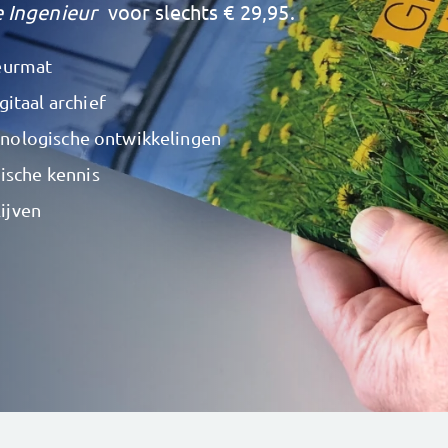
 Ingenieur
voor slechts € 29,95.
eurmat
itaal archief
chnologische ontwikkelingen
nische kennis
lijven