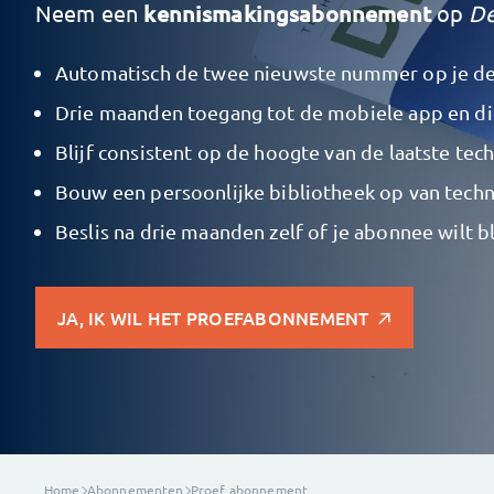
Neem een
kennismakingsabonnement
op
De
Automatisch de twee nieuwste nummer op je d
Drie maanden toegang tot de mobiele app en dig
Blijf consistent op de hoogte van de laatste te
Bouw een persoonlijke bibliotheek op van tech
Beslis na drie maanden zelf of je abonnee wilt b
JA, IK WIL HET PROEFABONNEMENT
Home
Abonnementen
Proef abonnement