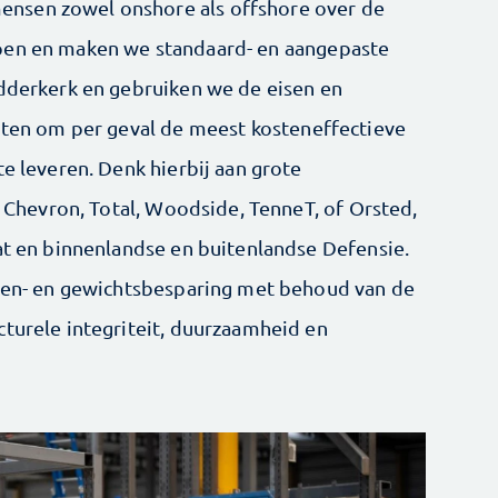
nsen zowel onshore als offshore over de
pen en maken we standaard- en aangepaste
idderkerk en gebruiken we de eisen en
anten om per geval de meest kosteneffectieve
te leveren. Denk hierbij aan grote
P, Chevron, Total, Woodside, TenneT, of Orsted,
aat en binnenlandse en buitenlandse Defensie.
sten- en gewichtsbesparing met behoud van de
cturele integriteit, duurzaamheid en