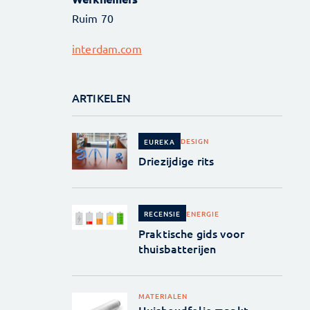
Ruim 70
interdam.com
ARTIKELEN
DESIGN
EUREKA
Driezijdige rits
ENERGIE
RECENSIE
Praktische gids voor
thuisbatterijen
MATERIALEN
Huishoudfolie maakt