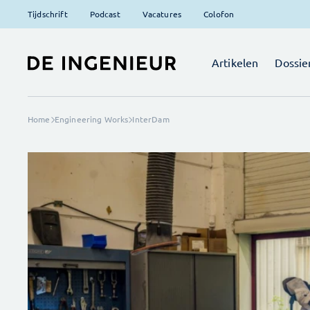
Tijdschrift
Podcast
Vacatures
Colofon
Artikelen
Dossie
Home
Engineering Works
InterDam