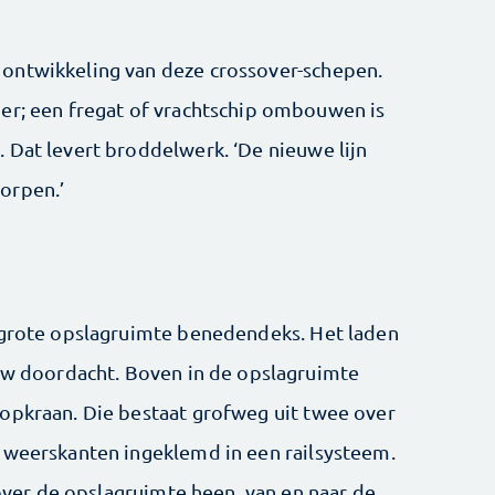
ontwikkeling van deze crossover-schepen.
er; een fregat of vrachtschip ombouwen is
 Dat levert broddelwerk. ‘De nieuwe lijn
orpen.’
 ­grote opslagruimte benedendeks. Het ­laden
ieuw doordacht. Boven in de opslagruimte
oopkraan. Die bestaat grofweg uit twee over
 weerskanten in­geklemd in een railsysteem.
 over de opslagruimte heen, van en naar de