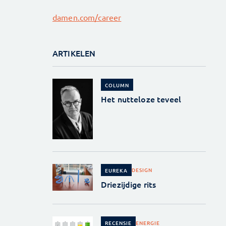
damen.com/career
ARTIKELEN
COLUMN
Het nutteloze teveel
DESIGN
EUREKA
Driezijdige rits
ENERGIE
RECENSIE