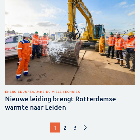
ENERGIE
DUURZAAMHEID
CIVIELE TECHNIEK
Nieuwe leiding brengt Rotterdamse
warmte naar Leiden
1
2
3