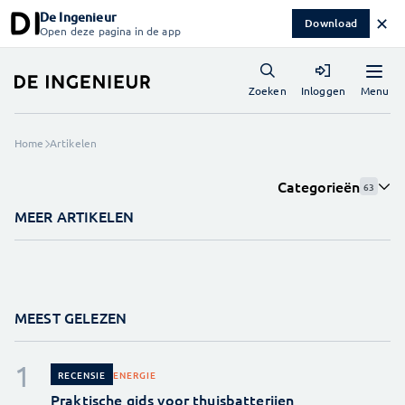
De Ingenieur
✕
Download
Open deze pagina in de app
Menu
Zoeken
Inloggen
Home
Artikelen
Categorieën
63
MEER ARTIKELEN
MEEST GELEZEN
ENERGIE
RECENSIE
Praktische gids voor thuisbatterijen