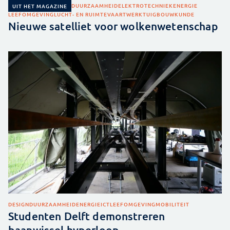
DUURZAAMHEID
ELEKTROTECHNIEK
ENERGIE
UIT HET MAGAZINE
LEEFOMGEVING
LUCHT- EN RUIMTEVAART
WERKTUIGBOUWKUNDE
Nieuwe satelliet voor wolkenwetenschap
DESIGN
DUURZAAMHEID
ENERGIE
ICT
LEEFOMGEVING
MOBILITEIT
Studenten Delft demonstreren
baanwissel hyperloop