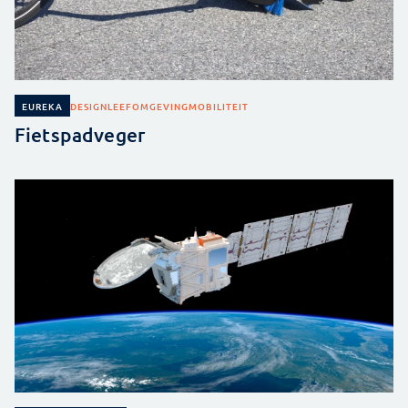
DESIGN
LEEFOMGEVING
MOBILITEIT
EUREKA
Fietspadveger