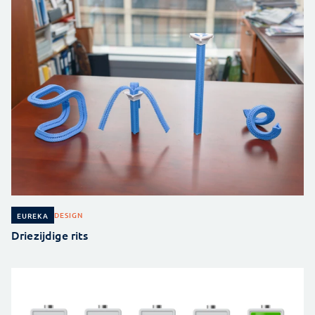
DESIGN
EUREKA
Driezijdige rits