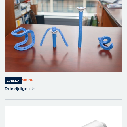
DESIGN
EUREKA
Driezijdige rits