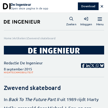
De Ingenieur
✕
Download
Open deze pagina in de app
Menu
Zoeken
Inloggen
Home
Artikelen
Zwevend skateboard
Redactie De Ingenieur
8 september 2015
HIGHTECH
MOBILITEIT
Zwevend skateboard
In
Back To The Future Part II
uit 1989 rijdt Marty
McFly, gespeeld door Michael J. Fox, op een