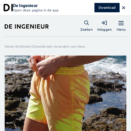
De Ingenieur
✕
Download
Open deze pagina in de app
Menu
Zoeken
Inloggen
Home
Artikelen
Zwembroek verandert van kleur