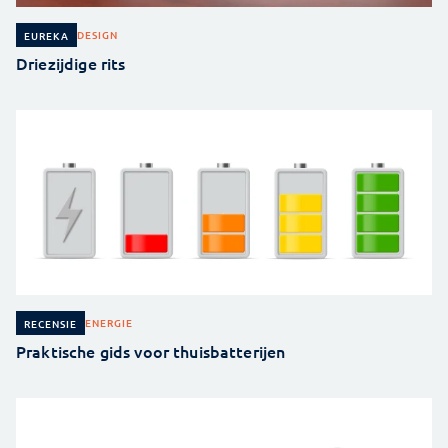
DESIGN
EUREKA
Driezijdige rits
ENERGIE
RECENSIE
Praktische gids voor thuisbatterijen