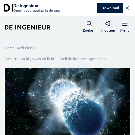
De Ingenieur
✕
Download
Open deze pagina in de app
Menu
Zoeken
Inloggen
Home
Artikelen
Zwaartekrachtgolven en licht uit zelfde bron waargenomen