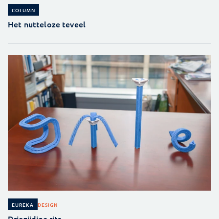
COLUMN
Het nutteloze teveel
DESIGN
EUREKA
Driezijdige rits