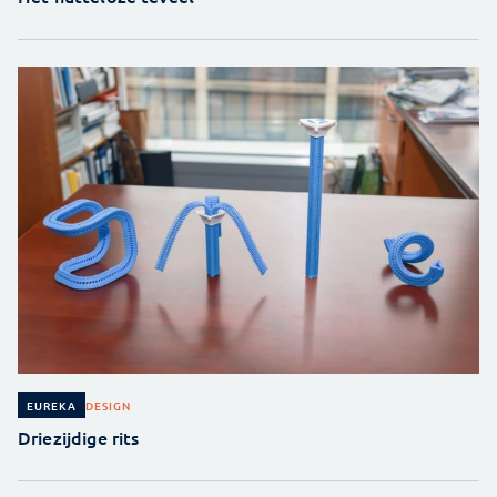
DESIGN
EUREKA
Driezijdige rits