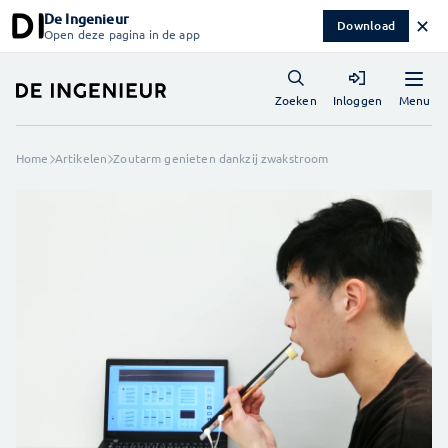
De Ingenieur
✕
Download
Open deze pagina in de app
Menu
Zoeken
Inloggen
Home
Artikelen
Zoutarm genieten dankzij zwakstroom