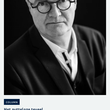
COLUMN
Het nutteloze teveel