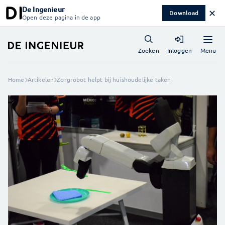
De Ingenieur
✕
Download
Open deze pagina in de app
Menu
Zoeken
Inloggen
Home
Artikelen
Zorgrobot helpt bij huishoudelijke taken