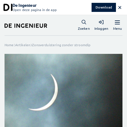
De Ingenieur
✕
Download
Open deze pagina in de app
Menu
Zoeken
Inloggen
Home
Artikelen
Zonsverduistering zonder stroomdip