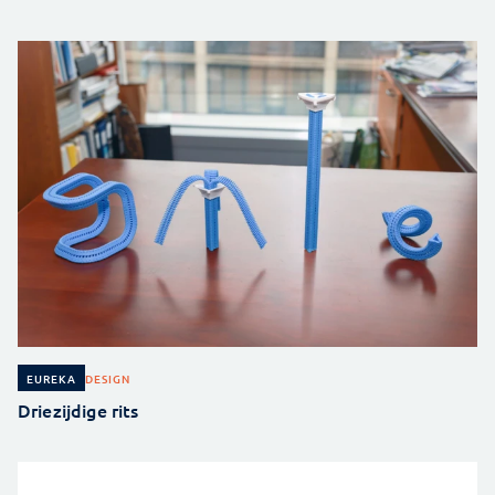
DESIGN
EUREKA
Driezijdige rits