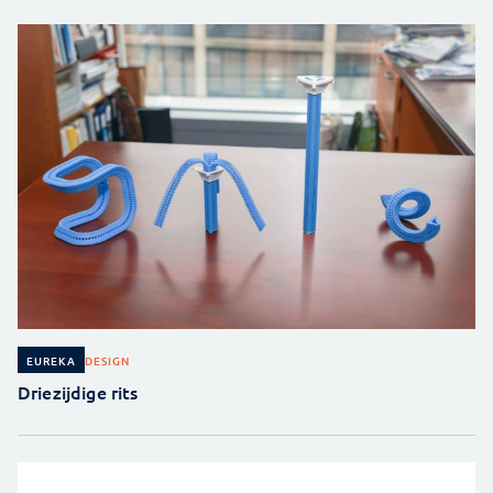
DESIGN
EUREKA
Driezijdige rits