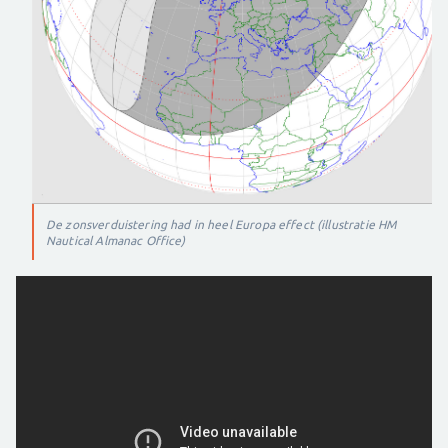
De zonsverduistering had in heel Europa effect (illustratie HM
Nautical Almanac Office)