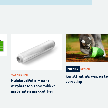
DESIGN
EUREKA
Kunstfruit als wapen t
MATERIALEN
Huishoudfolie maakt
verveling
verplaatsen atoomdikke
materialen makkelijker