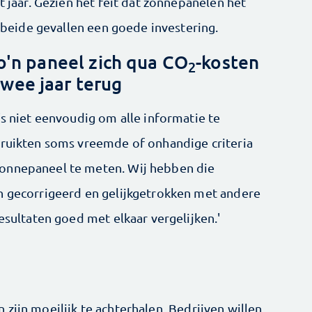
t jaar. Gezien het feit dat zonnepanelen het
n beide gevallen een goede investering.
'n paneel zich qua CO
-kosten
2
wee jaar terug
's niet eenvoudig om alle informatie te
bruikten soms vreemde of onhandige criteria
zonnepaneel te meten. Wij hebben die
n gecorrigeerd en gelijkgetrokken met andere
resultaten goed met elkaar vergelijken.'
 zijn moeilijk te achterhalen. Bedrijven willen