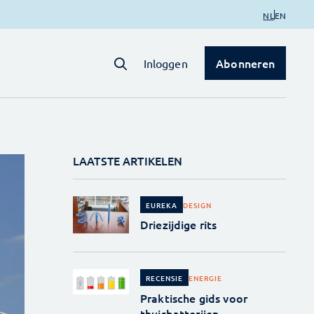
NL
EN
Abonneren
Inloggen
LAATSTE ARTIKELEN
DESIGN
EUREKA
Driezijdige rits
ENERGIE
RECENSIE
Praktische gids voor
thuisbatterijen