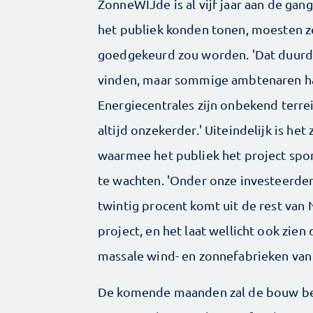
ZonneWIJde is al vijf jaar aan de gan
het publiek konden tonen, moesten ze
goedgekeurd zou worden. 'Dat duurde
vinden, maar sommige ambtenaren had
Energiecentrales zijn onbekend terrei
altijd onzekerder.' Uiteindelijk is he
waarmee het publiek het project spo
te wachten. 'Onder onze investeerders
twintig procent komt uit de rest van N
project, en het laat wellicht ook zien
massale wind- en zonnefabrieken van
De komende maanden zal de bouw beg