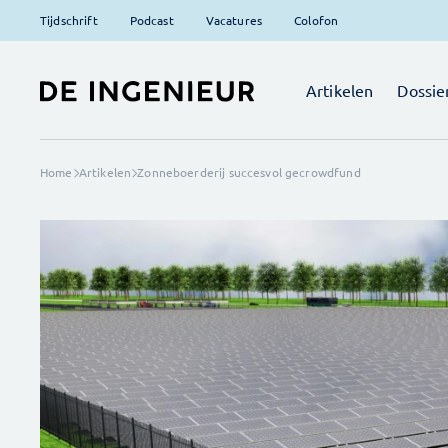
Tijdschrift
Podcast
Vacatures
Colofon
Artikelen
Dossie
Home
Artikelen
Zonneboerderij succesvol gecrowdfund