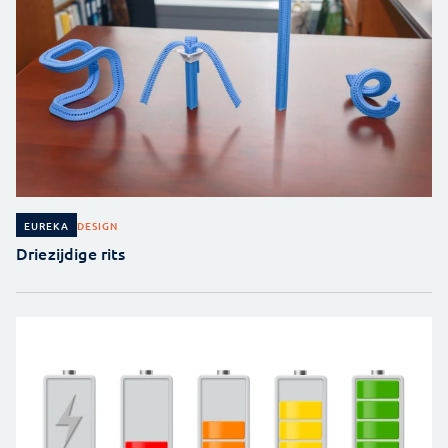
DESIGN
EUREKA
Driezijdige rits