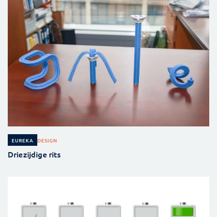
DESIGN
EUREKA
Driezijdige rits