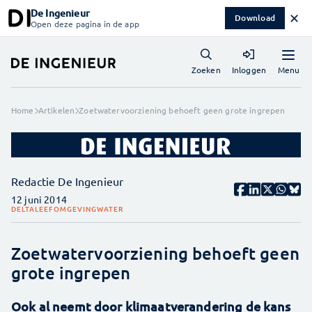
De Ingenieur
✕
Download
Open deze pagina in de app
Menu
Zoeken
Inloggen
Home
Artikelen
Zoetwatervoorziening behoeft geen grote ingrepen
Redactie De Ingenieur
12 juni 2014
DELTA
LEEFOMGEVING
WATER
Zoetwatervoorziening behoeft geen
grote ingrepen
Ook al neemt door klimaatverandering de kans