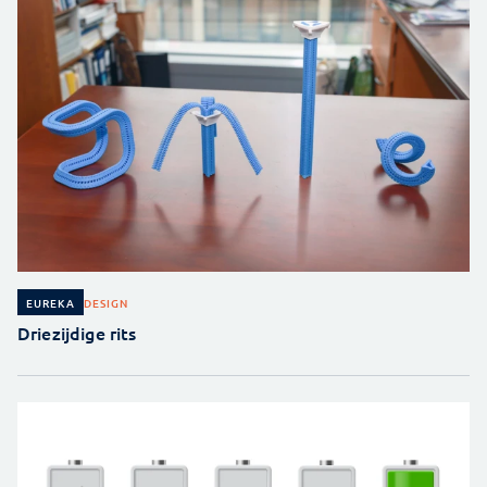
DESIGN
EUREKA
Driezijdige rits