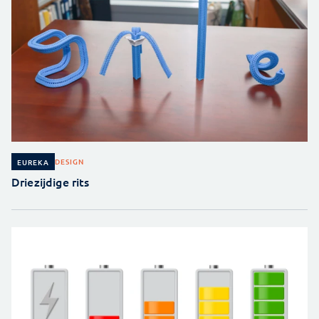
DESIGN
EUREKA
Driezijdige rits