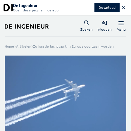
De Ingenieur
✕
Download
Open deze pagina in de app
Menu
Zoeken
Inloggen
Home
Artikelen
Zo kan de luchtvaart in Europa duurzaam worden