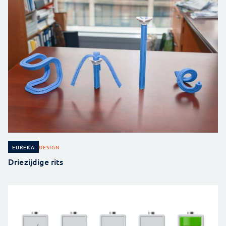
DESIGN
EUREKA
Driezijdige rits