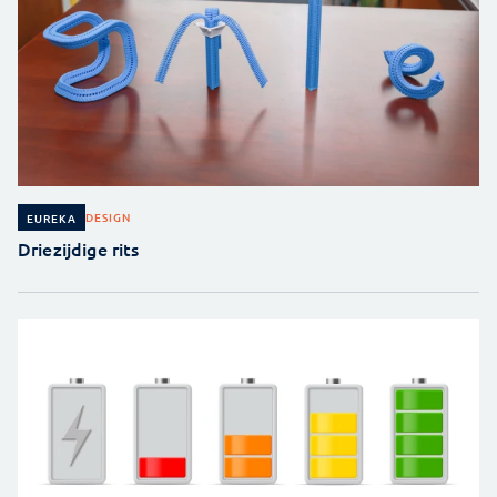
DESIGN
EUREKA
Driezijdige rits