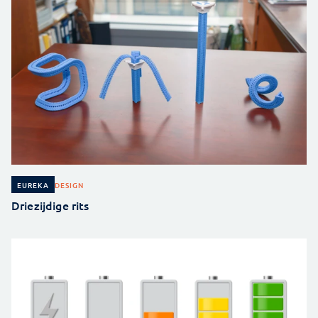
DESIGN
EUREKA
Driezijdige rits