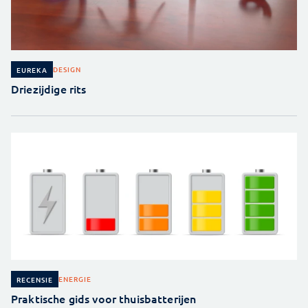
DESIGN
EUREKA
Driezijdige rits
ENERGIE
RECENSIE
Praktische gids voor thuisbatterijen