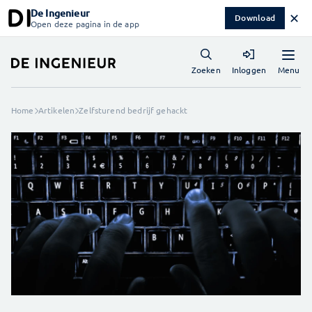
De Ingenieur
✕
Download
Open deze pagina in de app
Menu
Zoeken
Inloggen
Home
Artikelen
Zelfsturend bedrijf gehackt