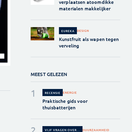
verplaatsen atoomdikke
materialen makkelijker
DESIGN
EUREKA
Kunstfruit als wapen tegen
verveling
MEEST GELEZEN
ENERGIE
RECENSIE
Praktische gids voor
thuisbatterijen
DUURZAAMHEID
VIJF VRAGEN OVER...