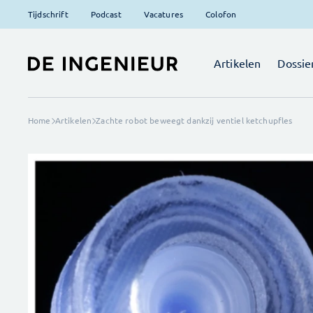
Tijdschrift
Podcast
Vacatures
Colofon
Artikelen
Dossie
Home
Artikelen
Zachte robot beweegt dankzij ventiel ketchupfles