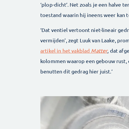
‘plop-dicht’. Net zoals je een halve t
toestand waarin hij ineens weer kan 
‘Dat ventiel vertoont niet-lineair ged
vermijden’, zegt Luuk van Laake, pr
artikel in het vakblad
Matter
, dat afg
kolommen waarop een gebouw rust, di
benutten dit gedrag hier juist.’