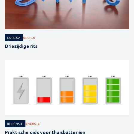
DESIGN
EUREKA
Driezijdige rits
ENERGIE
RECENSIE
Praktische gids voor thuisbatterijen