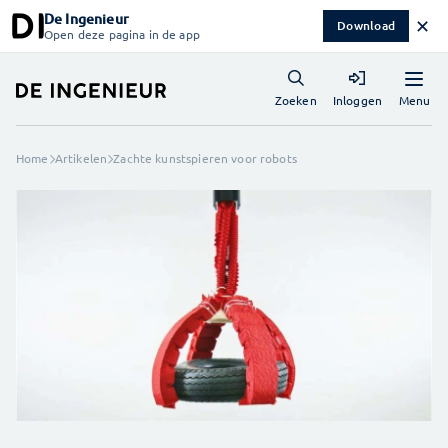
De Ingenieur
✕
Download
Open deze pagina in de app
Menu
Zoeken
Inloggen
Home
Artikelen
Zachte kunstspieren voor robots