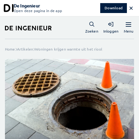
De Ingenieur
✕
Download
Open deze pagina in de app
Menu
Zoeken
Inloggen
Home
Artikelen
Woningen krijgen warmte uit het riool