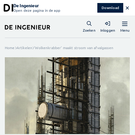
De Ingenieur
✕
Download
Open deze pagina in de app
Menu
Zoeken
Inloggen
Home
Artikelen
'Wolkenkrabber' maakt stroom van afvalgassen