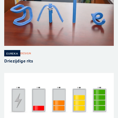
DESIGN
EUREKA
Driezijdige rits