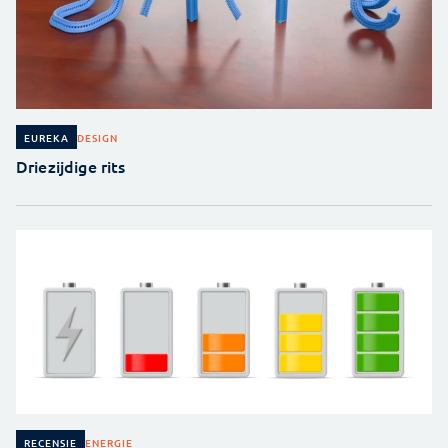
DESIGN
EUREKA
Driezijdige rits
ENERGIE
RECENSIE