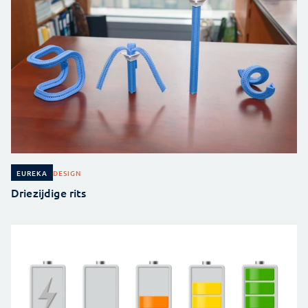
DESIGN
EUREKA
Driezijdige rits