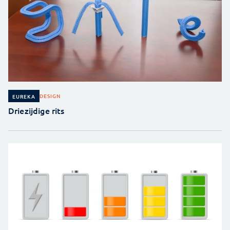
DESIGN
EUREKA
Driezijdige rits