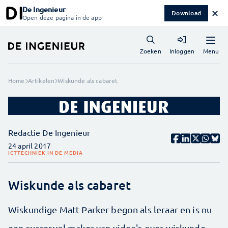
De Ingenieur
✕
Download
Open deze pagina in de app
Menu
Zoeken
Inloggen
Home
Artikelen
Wiskunde als cabaret
Redactie De Ingenieur
24 april 2017
ICT
TECHNIEK IN DE MEDIA
Wiskunde als cabaret
Wiskundige Matt Parker begon als leraar en is nu
een succesvol maker van video's over wiskunde