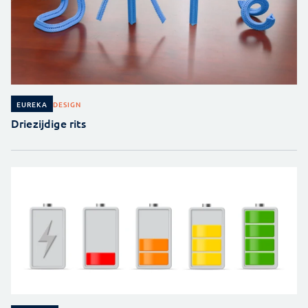
DESIGN
EUREKA
Driezijdige rits