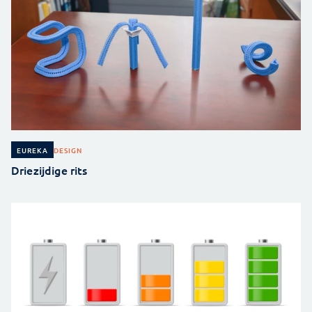
DESIGN
EUREKA
Driezijdige rits