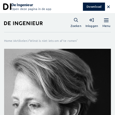
De Ingenieur
✕
Download
Open deze pagina in de app
Menu
Zoeken
Inloggen
Home
Artikelen
‘Winst is niet iets om af te romen’