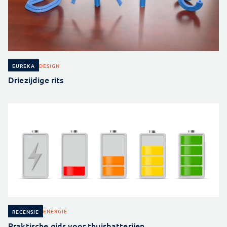
DESIGN
EUREKA
Driezijdige rits
ENERGIE
RECENSIE
Praktische gids voor thuisbatterijen