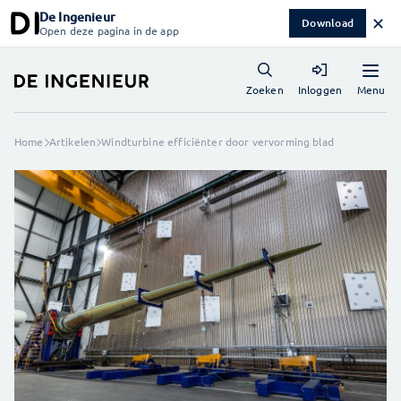
De Ingenieur
✕
Download
Open deze pagina in de app
Menu
Zoeken
Inloggen
Home
Artikelen
Windturbine efficiënter door vervorming blad