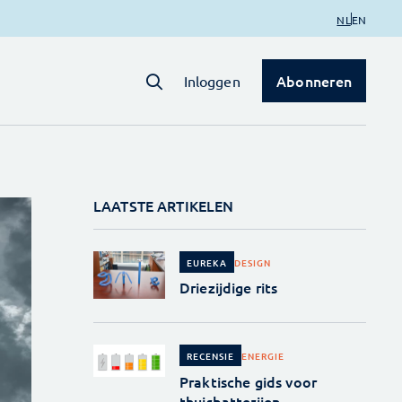
NL
EN
Abonneren
Inloggen
LAATSTE ARTIKELEN
DESIGN
EUREKA
Driezijdige rits
ENERGIE
RECENSIE
Praktische gids voor
thuisbatterijen