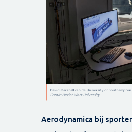
David Marshall van de University of Southampton 
Credit: Heriot-Watt University
Aerodynamica bij sporter