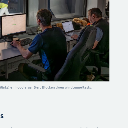
(links) en hoogleraar Bert Blocken doen windtunneltests.
s