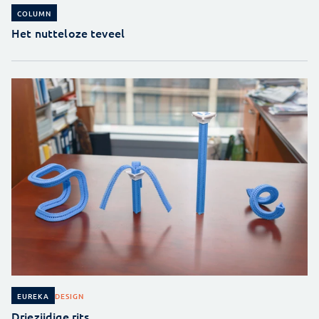
COLUMN
Het nutteloze teveel
DESIGN
EUREKA
Driezijdige rits