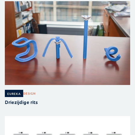
DESIGN
EUREKA
Driezijdige rits