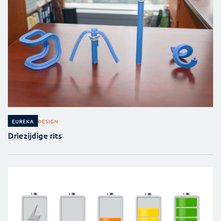
DESIGN
EUREKA
Driezijdige rits