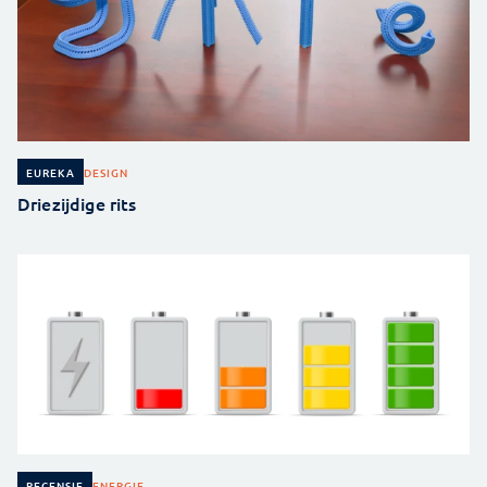
DESIGN
EUREKA
Driezijdige rits
ENERGIE
RECENSIE