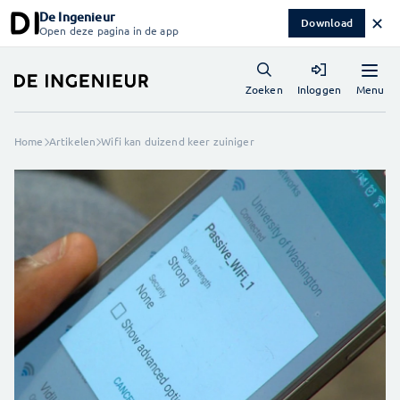
De Ingenieur
✕
Download
Open deze pagina in de app
Menu
Zoeken
Inloggen
Home
Artikelen
Wifi kan duizend keer zuiniger