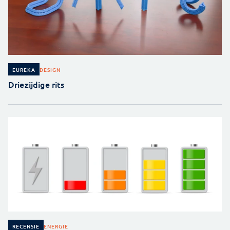
DESIGN
EUREKA
Driezijdige rits
ENERGIE
RECENSIE